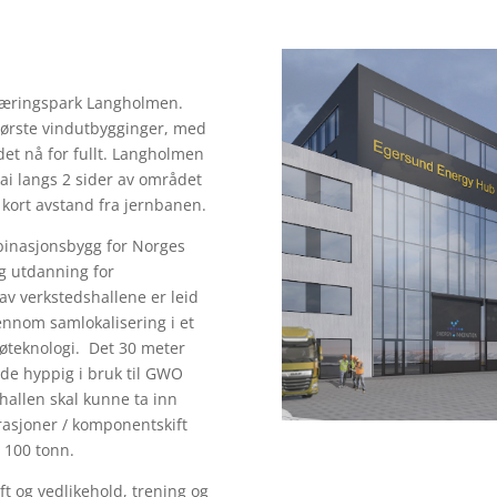
Næringspark Langholmen.
tørste vindutbygginger, med
det nå for fullt. Langholmen
i langs 2 sider av området
kort avstand fra jernbanen.
mbinasjonsbygg for Norges
og utdanning for
 av verkstedshallene er leid
jennom samlokalisering i et
jøteknologi. Det 30 meter
ede hyppig i bruk til GWO
hallen skal kunne ta inn
rasjoner / komponentskift
 100 tonn.
ift og vedlikehold, trening og