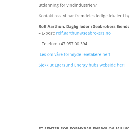
utdanning for vindindustrien?
Kontakt oss, vi har fremdeles ledige lokaler i b
Rolf Aarthun, Daglig leder i Seabrokers Eien
– E-post:
rolf.aarthun@seabrokers.no
– Telefon: +47 957 00 394
Les om våre fornøyde leietakere her!
Sjekk ut Egersund Energy hubs webside her!
ET SENTER FOR FORNYBAR ENERGI OG MILJ