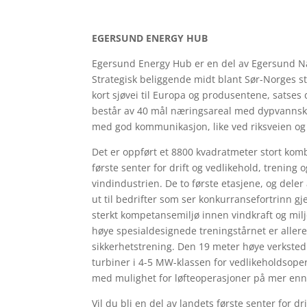
EGERSUND ENERGY HUB
Egersund Energy Hub er en del av Egersund 
Strategisk beliggende midt blant Sør-Norges s
kort sjøvei til Europa og produsentene, satses 
består av 40 mål næringsareal med dypvannska
med god kommunikasjon, like ved riksveien og 
Det er oppført et 8800 kvadratmeter stort ko
første senter for drift og vedlikehold, trening 
vindindustrien. De to første etasjene, og deler
ut til bedrifter som ser konkurransefortrinn g
sterkt kompetansemiljø innen vindkraft og mil
høye spesialdesignede treningstårnet er aller
sikkerhetstrening. Den 19 meter høye verksted
turbiner i 4-5 MW-klassen for vedlikeholdsope
med mulighet for løfteoperasjoner på mer enn
Vil du bli en del av landets første senter for dr