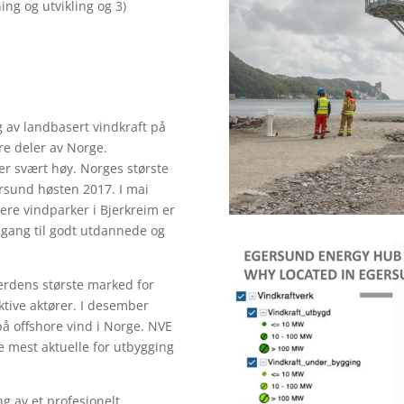
ing og utvikling og 3)
g av landbasert vindkraft på
re deler av Norge.
r svært høy. Norges største
ersund høsten 2017. I mai
ere vindparker i Bjerkreim er
ilgang til godt utdannede og
verdens største marked for
ktive aktører. I desember
på offshore vind i Norge. NVE
 mest aktuelle for utbygging
g av et profesjonelt