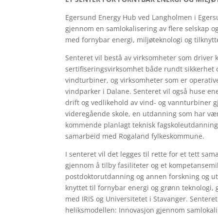
Egersund Energy Hub ved Langholmen i Egersun
gjennom en samlokalisering av flere selskap o
med fornybar energi, miljøteknologi og tilknytt
Senteret vil bestå av virksomheter som driver 
sertifiseringsvirksomhet både rundt sikkerhet o
vindturbiner, og virksomheter som er operative
vindparker i Dalane. Senteret vil også huse e
drift og vedlikehold av vind- og vannturbiner
videregående skole, en utdanning som har vær
kommende planlagt teknisk fagskoleutdanning i
samarbeid med Rogaland fylkeskommune.
I senteret vil det legges til rette for et tett s
gjennom å tilby fasiliteter og et kompetansemil
postdoktorutdanning og annen forskning og utvi
knyttet til fornybar energi og grønn teknologi
med IRIS og Universitetet i Stavanger. Senteret
heliksmodellen: Innovasjon gjennom samlokali