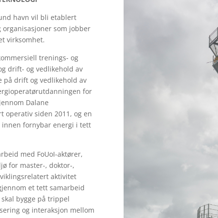
d havn vil bli etablert
g organisasjoner som jobber
et virksomhet.
kommersiell trenings- og
g drift- og vedlikehold av
 på drift og vedlikehold av
nergioperatørutdanningen for
 gjennom Dalane
t operativ siden 2011, og en
nnen fornybar energi i tett
amarbeid med FoUoI-aktører,
jø for master-, doktor-,
klingsrelatert aktivitet
, gjennom et tett samarbeid
 skal bygge på trippel
sering og interaksjon mellom