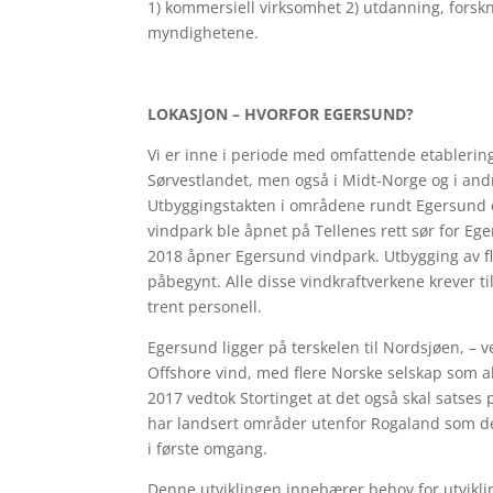
1) kommersiell virksomhet 2) utdanning, forskn
myndighetene.
LOKASJON – HVORFOR EGERSUND?
Vi er inne i periode med omfattende etablerin
Sørvestlandet, men også i Midt-Norge og i and
Utbyggingstakten i områdene rundt Egersund e
vindpark ble åpnet på Tellenes rett sør for Eg
2018 åpner Egersund vindpark. Utbygging av fl
påbegynt. Alle disse vindkraftverkene krever t
trent personell.
Egersund ligger på terskelen til Nordsjøen, – 
Offshore vind, med flere Norske selskap som a
2017 vedtok Stortinget at det også skal satses 
har landsert områder utenfor Rogaland som de
i første omgang.
Denne utviklingen innebærer behov for utviklin