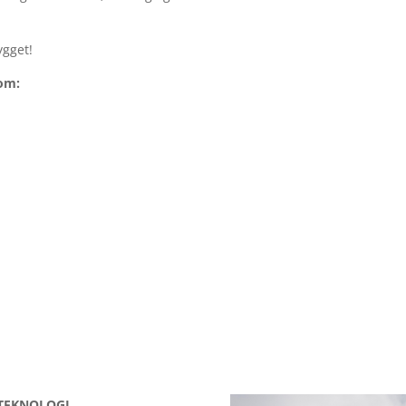
ygget!
dom:
ØTEKNOLOGI