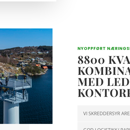
NYOPPFØRT NÆRING
8800 KV
KOMBIN
MED LED
KONTOR
VI SKREDDERSYR ARE