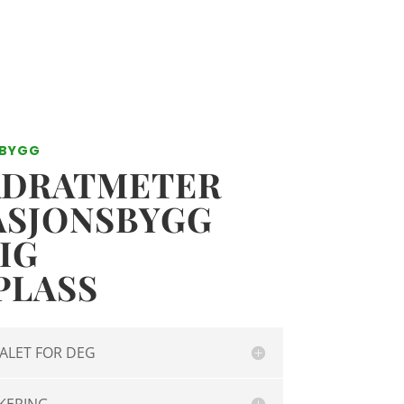
SBYGG
ADRATMETER
ASJONSBYGG
IG
PLASS
ALET FOR DEG