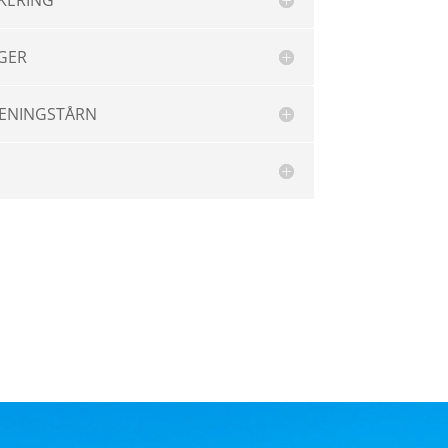
RKERING
GER
RENINGSTÅRN