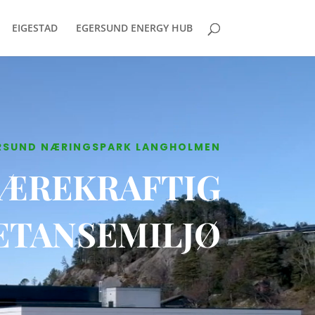
EIGESTAD
EGERSUND ENERGY HUB
RSUND NÆRINGSPARK LANGHOLMEN
ÆREKRAFTIG
TANSEMILJØ