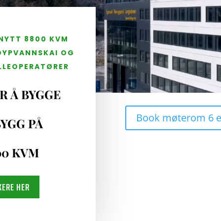
NYTT 8800 KVM
DYPVANNSKAI OG
LLEOPERATØRER
R Å BYGGE
Book møterom 6 e
BYGG PÅ
00 KVM
KERE HER