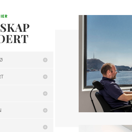
IER
SKAP
UDERT
JØ
RT
N